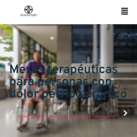
Mesas terapéuticas
para personas con
dolor pélvico crónico
PREVIOUS
NEXT
Acupuntura y dolor: todo lo que necesitas saber
Ecocardiograma vs electrocardiograma: diferencias y requisitos