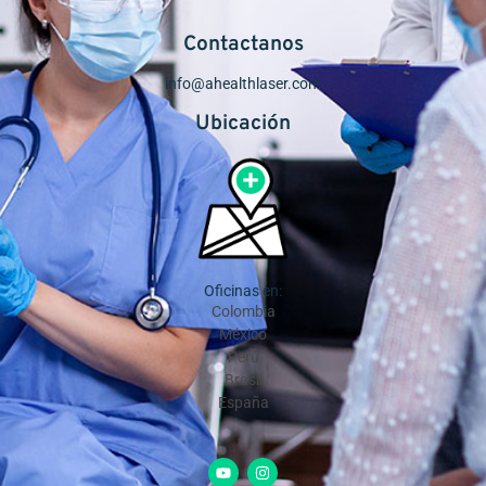
Contactanos
info@ahealthlaser.com
Ubicación
Oficinas en:
Colombia
México
Perú
Brasil
España