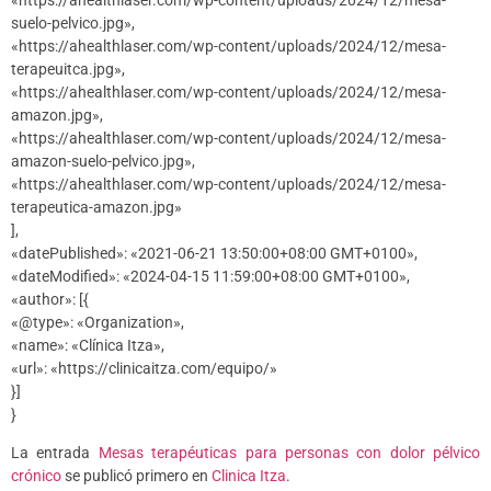
«https://ahealthlaser.com/wp-content/uploads/2024/12/mesa-
suelo-pelvico.jpg»,
«https://ahealthlaser.com/wp-content/uploads/2024/12/mesa-
terapeuitca.jpg»,
«https://ahealthlaser.com/wp-content/uploads/2024/12/mesa-
amazon.jpg»,
«https://ahealthlaser.com/wp-content/uploads/2024/12/mesa-
amazon-suelo-pelvico.jpg»,
«https://ahealthlaser.com/wp-content/uploads/2024/12/mesa-
terapeutica-amazon.jpg»
],
«datePublished»: «2021-06-21 13:50:00+08:00 GMT+0100»,
«dateModified»: «2024-04-15 11:59:00+08:00 GMT+0100»,
«author»: [{
«@type»: «Organization»,
«name»: «Clínica Itza»,
«url»: «https://clinicaitza.com/equipo/»
}]
}
La entrada
Mesas terapéuticas para personas con dolor pélvico
crónico
se publicó primero en
Clinica Itza
.