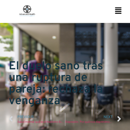
El duelo sano tras
una ruptura de
pareja: rechaza la
venganza
PREVIOUS
NEXT
Salud mental: qué es el trastorno bipolar y factores que predisponen
Depresión. Por qué nos deprimimos y diferencias con la tristeza