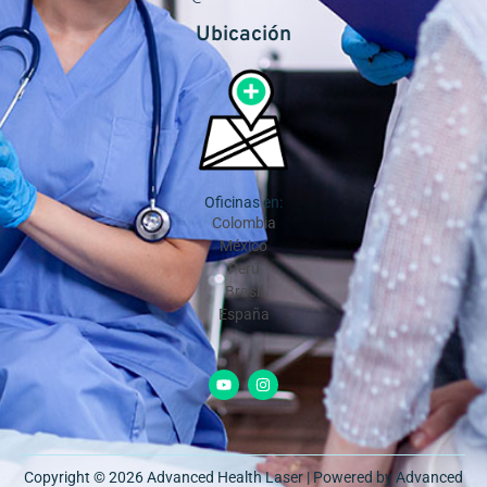
Ubicación
Oficinas en:
Colombia
México
Perú
Brasil
España
Copyright © 2026 Advanced Health Laser | Powered by Advanced