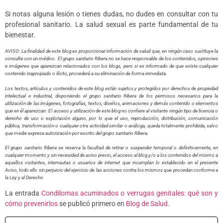
Si notas alguna lesión o tienes dudas, no dudes en consultar con tu
profesional sanitario. La salud sexual es parte fundamental de tu
bienestar.
AVISO: La finalidad de este blog es proporcionar información de salud que, en ningún caso sustituye la
consulta con un médico. El grupo sanitario Ribera no se hace responsable de los contenidos, opiniones
e imágenes que aparezcan relacionados con los blogs, pero si es informado de que existe cualquier
contenido inapropiado o ilícito, procederá a su eliminación de forma inmediata.
Los textos, artículos y contenidos de este blog están sujetos y protegidos por derechos de propiedad
intelectual e industrial, disponiendo el grupo sanitario Ribera de los permisos necesarios para la
utilización de las imágenes, fotografías, textos, diseños, animaciones y demás contenido o elementos
que en él aparezcan. El acceso y utilización de este blog no confiere al visitante ningún tipo de licencia o
derecho de uso o explotación alguno, por lo que el uso, reproducción, distribución, comunicación
pública, transformación o cualquier otra actividad similar o análoga, queda totalmente prohibida, salvo
que medie expresa autorización por escrito del grupo sanitario Ribera.
El grupo sanitario Ribera se reserva la facultad de retirar o suspender temporal o definitivamente, en
cualquier momento y sin necesidad de aviso previo, el acceso al blog y/o a los contenidos del mismo a
aquellos visitantes, internautas o usuarios de internet que incumplan lo establecido en el presente
Aviso, todo ello sin perjuicio del ejercicio de las acciones contra los mismos que procedan conforme a
la Ley y al Derech
o
La entrada
Condilomas acuminados o verrugas genitales: qué son y
cómo prevenirlos
se publicó primero en
Blog de Salud
.