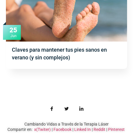
25
Jun
Claves para mantener tus pies sanos en
verano (y sin complejos)
Cambiando Vidas a Través de la Terapia Láser
Compartir en:
x(Twiter)
|
Facebook
|
Linked In
|
Reddit
|
Pinterest