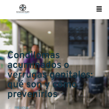
Condilomas
acuminados o
verrugas genitales:
qué son y cómo
prevenirlos
PREVIOUS