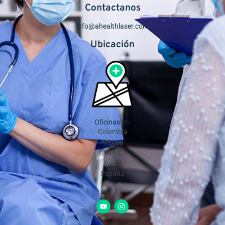
Contactanos
info@ahealthlaser.com
Ubicación
Oficinas en:
Colombia
México
Perú
Brasil
España