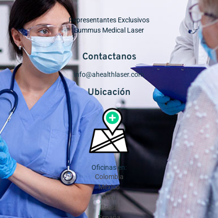
Representantes Exclusivos
Summus Medical Laser
Contactanos
info@ahealthlaser.com
Ubicación
Oficinas en:
Colombia
México
Perú
Brasil
España