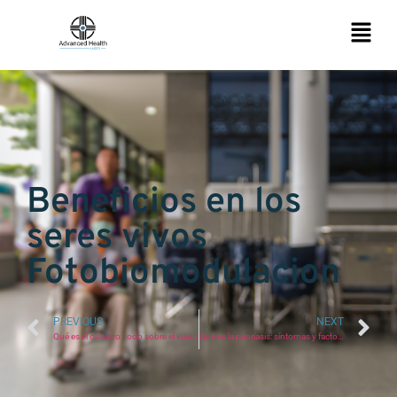
Beneficios en los
seres vivos
Fotobiomodulacion
PREVIOUS
NEXT
Qué es el calostro: todo sobre el inicio de la lactancia en el bebé
Qué es la psoriasis: síntomas y factores desencadenantes