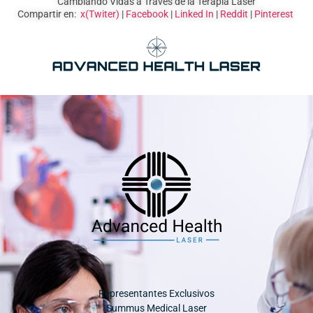
Cambiando Vidas a Través de la Terapia Láser
Compartir en:
x(Twiter)
|
Facebook
|
Linked In
|
Reddit
|
Pinterest
Representantes Exclusivos
Summus Medical Laser