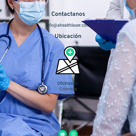
Contactanos
info@ahealthlaser.com
Ubicación
Oficinas en:
Colombia
México
Perú
Brasil
España