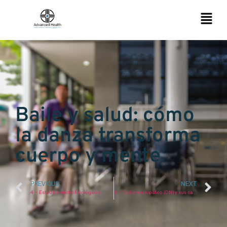
Baile y salud: cómo
la danza transforma
cuerpo y mente
PREVIOUS
NEXT
4 – Estudios electrofisiológicos
6 – Dolor neuropático (DN) y sus características