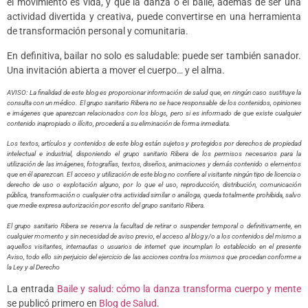
el movimiento es vida, y que la danza o el baile, además de ser una
actividad divertida y creativa, puede convertirse en una herramienta
de transformación personal y comunitaria.
En definitiva, bailar no solo es saludable: puede ser también sanador.
Una invitación abierta a mover el cuerpo… y el alma.
AVISO: La finalidad de este blog es proporcionar información de salud que, en ningún caso sustituye la
consulta con un médico. El grupo sanitario Ribera no se hace responsable de los contenidos, opiniones
e imágenes que aparezcan relacionados con los blogs, pero si es informado de que existe cualquier
contenido inapropiado o ilícito, procederá a su eliminación de forma inmediata.
Los textos, artículos y contenidos de este blog están sujetos y protegidos por derechos de propiedad
intelectual e industrial, disponiendo el grupo sanitario Ribera de los permisos necesarios para la
utilización de las imágenes, fotografías, textos, diseños, animaciones y demás contenido o elementos
que en él aparezcan. El acceso y utilización de este blog no confiere al visitante ningún tipo de licencia o
derecho de uso o explotación alguno, por lo que el uso, reproducción, distribución, comunicación
pública, transformación o cualquier otra actividad similar o análoga, queda totalmente prohibida, salvo
que medie expresa autorización por escrito del grupo sanitario Ribera.
El grupo sanitario Ribera se reserva la facultad de retirar o suspender temporal o definitivamente, en
cualquier momento y sin necesidad de aviso previo, el acceso al blog y/o a los contenidos del mismo a
aquellos visitantes, internautas o usuarios de internet que incumplan lo establecido en el presente
Aviso, todo ello sin perjuicio del ejercicio de las acciones contra los mismos que procedan conforme a
la Ley y al Derech
o
La entrada
Baile y salud: cómo la danza transforma cuerpo y mente
se publicó primero en
Blog de Salud
.