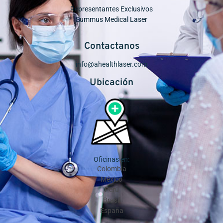
Representantes Exclusivos
Summus Medical Laser
Contactanos
info@ahealthlaser.com
Ubicación
Oficinas en:
Colombia
México
Perú
Brasil
España