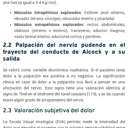
una fuerza igual a 3-4 Kg/cm2.
Músculos intrapélvicos explorados
: Esfínter anal externo,
elevador del ano, coccígeo, obturador interno y piramidal.
Músculos extrapélvicos explorados
: rectos abdominales,
oblicuos (externo e interno), transverso, aductor magnus,
vasto lateral interno, aductores cortos y pectíneo.
2.2
Palpación
del
nervio
pudendo
en
el
trayecto
del
conducto
de
Al
cock
y
a
su
salida
Se valoró como variable dicotómica cualitativa. Si el paciente tenía
dolor a la palpación era positiva si no negativa. La significación
clínica en caso de dolor a la palpación nos llevó a pensar en una
afectación del nervio. Este signo tiene una valoración idéntica al
signo de Tinel en el síndrome del túnel carpiano [119], y se da cuando
existe algún grado de atrapamiento del nervio.
2.3 Valoración subjetiva del dolor
La Escala Visual Analógica (EVA) permite medir la intensidad del
dolor que describe el paciente con la máxima reproductibilidad entre