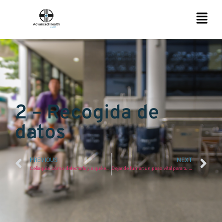
2 – Recogida de
datos
PREVIOUS
NEXT
Celiaquía: cómo detectarla y a qué edad puede manifestarse
Dejar de fumar: un paso vital para tu salud