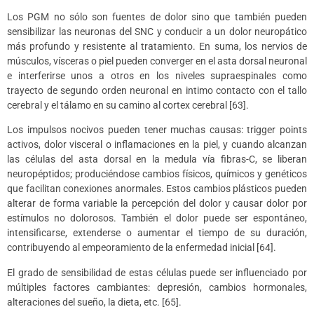
Los PGM no sólo son fuentes de dolor sino que también pueden
sensibilizar las neuronas del SNC y conducir a un dolor neuropático
más profundo y resistente al tratamiento. En suma, los nervios de
músculos, vísceras o piel pueden converger en el asta dorsal neuronal
e interferirse unos a otros en los niveles supraespinales como
trayecto de segundo orden neuronal en intimo contacto con el tallo
cerebral y el tálamo en su camino al cortex cerebral [63].
Los impulsos nocivos pueden tener muchas causas: trigger points
activos, dolor visceral o inflamaciones en la piel, y cuando alcanzan
las células del asta dorsal en la medula vía fibras-C, se liberan
neuropéptidos; produciéndose cambios físicos, químicos y genéticos
que facilitan conexiones anormales. Estos cambios plásticos pueden
alterar de forma variable la percepción del dolor y causar dolor por
estímulos no dolorosos. También el dolor puede ser espontáneo,
intensificarse, extenderse o aumentar el tiempo de su duración,
contribuyendo al empeoramiento de la enfermedad inicial [64].
El grado de sensibilidad de estas células puede ser influenciado por
múltiples factores cambiantes: depresión, cambios hormonales,
alteraciones del sueño, la dieta, etc. [65].