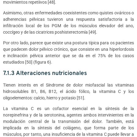
movimientos repetiivos [48].
Asimismo, otras enfermedades coexistentes como quistes ováricos o
adherencias pélvicas tuvieron una respuesta satisfactoria a la
infiltración local de los PGM de los músculos elevador del ano,
coccígeo y de las cicatrices poshisterectomía [49].
Por otro lado, parece que existe una postura típica para os pacientes
que padecen dolor pélvico crónico, que consiste en una hiperlordosis
e inclinación pélvica anterior que se da en el 75% de los casos
estudiados [50] (figura 6).
7.1.3 Alteraciones nutricionales
Tienen interés en el Síndrome de dolor miofascial las vitaminas
hidrosolubles B1, B6, B12, el ácido fólico, la vitamina C y los
oligoelementos: calcio, hierro y potasio [51].
La vitamina C es un cofactor esencial en la síntesis de la
norepinefrina y de la serotonina, agentes ambos intervinientes en la
modulación central de la transmisión del dolor. También, está
implicada en la síntesis del colágeno, que forma parte de los
músculos, por tanto, una insuficiencia de la vitamina C puede llevar a